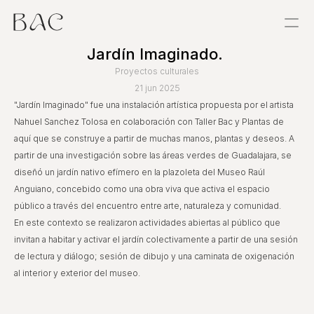
Jardín Imaginado. 
Proyectos
Proyectos culturales
21 jun 2025
Estancias
"Jardín Imaginado" fue una instalación artística propuesta por el artista 
Nahuel Sanchez Tolosa en colaboración con Taller Bac y Plantas de 
Sobre
aquí que se construye a partir de muchas manos, plantas y deseos. A 
partir de una investigación sobre las áreas verdes de Guadalajara, se 
Exploraciones
diseñó un jardín nativo efímero en la plazoleta del Museo Raúl 
Anguiano, concebido como una obra viva que activa el espacio 
Taller
público a través del encuentro entre arte, naturaleza y comunidad. 
En este contexto se realizaron actividades abiertas al público que 
Referencias
invitan a habitar y activar el jardín colectivamente a partir de una sesión 
de lectura y diálogo; sesión de dibujo y una caminata de oxigenación 
Contacto
al interior y exterior del museo. 