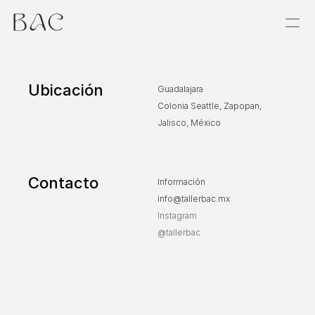
Proyectos
Ubicación
Guadalajara
Estancias
Colonia Seattle, Zapopan, 
Jalisco, México
Sobre
Exploraciones
Contacto
Información
info@tallerbac.mx
Taller
Instagram
@tallerbac
Referencias
Contacto