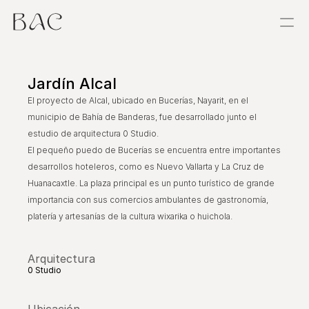
Proyectos
Jardín Alcal
Estancias
El proyecto de Alcal, ubicado en Bucerías, Nayarit, en el
municipio de Bahía de Banderas, fue desarrollado junto el
Sobre
estudio de arquitectura 0 Studio.
El pequeño puedo de Bucerías se encuentra entre importantes
Exploraciones
desarrollos hoteleros, como es Nuevo Vallarta y La Cruz de
Huanacaxtle. La plaza principal es un punto turístico de grande
Taller
importancia con sus comercios ambulantes de gastronomía,
platería y artesanías de la cultura wixarika o huichola.
Referencias
Arquitectura
Contacto
0 Studio