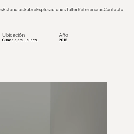
os
Estancias
Sobre
Exploraciones
Taller
Referencias
Contacto
Ubicación
Año
Guadalajara, Jalisco.
2018